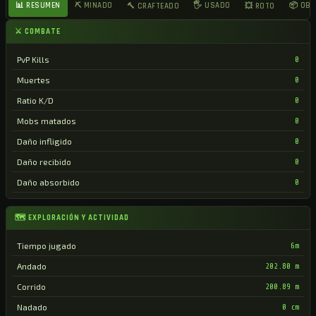
📊 RESUMEN
⛏ MINADO
🖐 USADO
📦 OB
🔨 CRAFTEADO
💥 ROTO
⚔ COMBATE
PvP Kills
0
Muertes
0
Ratio K/D
0
Mobs matados
0
Daño infligido
0
Daño recibido
0
Daño absorbido
0
🗺 EXPLORACIÓN Y ACTIVIDAD
Tiempo jugado
6m
Andado
202.80 m
Corrido
200.89 m
Nadado
0 cm