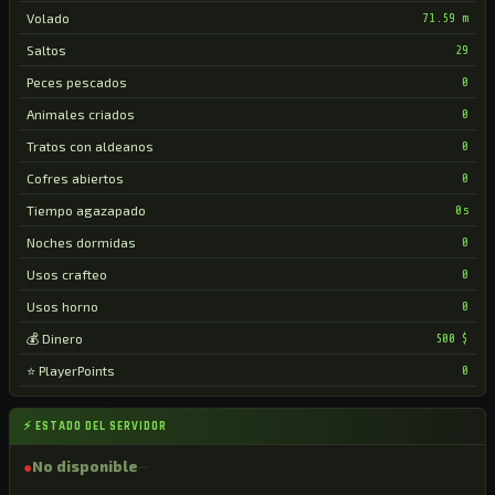
Volado
71.59 m
Saltos
29
Peces pescados
0
Animales criados
0
Tratos con aldeanos
0
Cofres abiertos
0
Tiempo agazapado
0s
Noches dormidas
0
Usos crafteo
0
Usos horno
0
💰 Dinero
500 $
⭐ PlayerPoints
0
⚡ ESTADO DEL SERVIDOR
●
No disponible