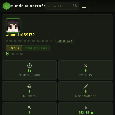
☰
Mundo Minecraft
🔍
⛏
.Juanito169172
Copiar UUID
00000000-0000-0000-0009-01f5a8905754
Usuario
✅ Sin sanciones
0
K/D RATIO
⏱
⚔
6m
0
TIEMPO JUGADO
PVP KILLS
💀
🗡
0
0
MUERTES
MOBS MATADOS
⛏
🚶
0
202.80 m