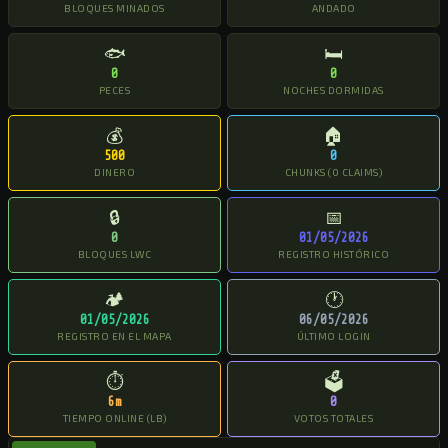
BLOQUES MINADOS
ANDADO
🐟
🛏
0
0
PECES
NOCHES DORMIDAS
💰
🏠
500
0
DINERO
CHUNKS (0 CLAIMS)
🔒
📅
0
01/05/2026
BLOQUES LWC
REGISTRO HISTÓRICO
🏕
🕐
01/05/2026
06/05/2026
REGISTRO EN EL MAPA
ÚLTIMO LOGIN
⏱
🗳
6m
0
TIEMPO ONLINE (LB)
VOTOS TOTALES