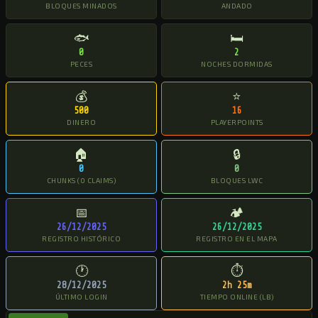
BLOQUES MINADOS
ANDADO
🐟
🛏
0
2
PECES
NOCHES DORMIDAS
💰
⭐
500
16
DINERO
PLAYERPOINTS
🏠
🔒
0
0
CHUNKS (0 CLAIMS)
BLOQUES LWC
📅
🏕
26/12/2025
26/12/2025
REGISTRO HISTÓRICO
REGISTRO EN EL MAPA
🕐
⏱
28/12/2025
2h 25m
ÚLTIMO LOGIN
TIEMPO ONLINE (LB)