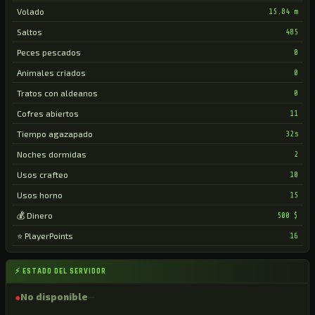
Volado
15.84 m
Saltos
485
Peces pescados
0
Animales criados
0
Tratos con aldeanos
0
Cofres abiertos
11
Tiempo agazapado
32s
Noches dormidas
2
Usos crafteo
10
Usos horno
15
💰 Dinero
500 $
⭐ PlayerPoints
16
⚡ ESTADO DEL SERVIDOR
●
No disponible