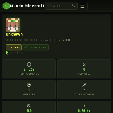
☰
Mundo Minecraft
🔍
⛏
Unknown
Copiar UUID
00000000-0000-0000-0009-01f529d7dab4
Usuario
✅ Sin sanciones
0
K/D RATIO
⏱
⚔
2h 25m
0
TIEMPO JUGADO
PVP KILLS
💀
🗡
3
2
MUERTES
MOBS MATADOS
⛏
🚶
560
8.00 km