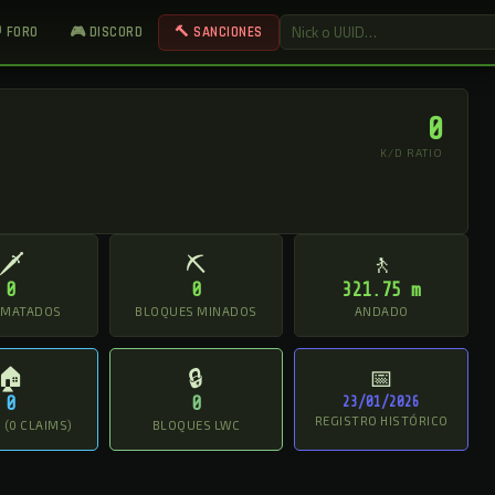
 FORO
🎮 DISCORD
🔨 SANCIONES
0
K/D RATIO
🗡
⛏
🚶
0
0
321.75 m
 MATADOS
BLOQUES MINADOS
ANDADO
🏠
🔒
📅
0
0
23/01/2026
REGISTRO HISTÓRICO
(0 CLAIMS)
BLOQUES LWC