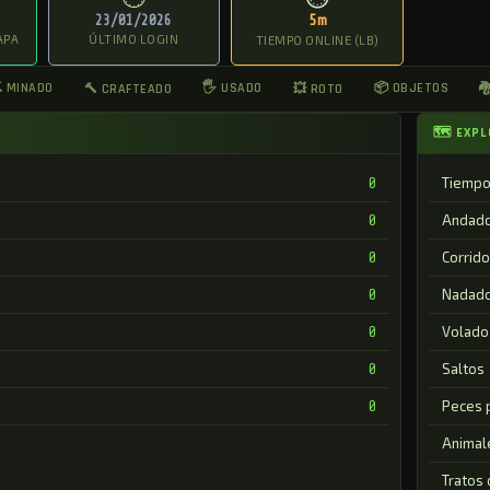
23/01/2026
5m
APA
ÚLTIMO LOGIN
TIEMPO ONLINE (LB)
 MINADO
🖐 USADO
📦 OBJETOS
🔨 CRAFTEADO
💥 ROTO

🗺 EXPL
Tiempo
0
Andad
0
Corrido
0
Nadad
0
Volado
0
Saltos
0
Peces 
0
Animal
Tratos