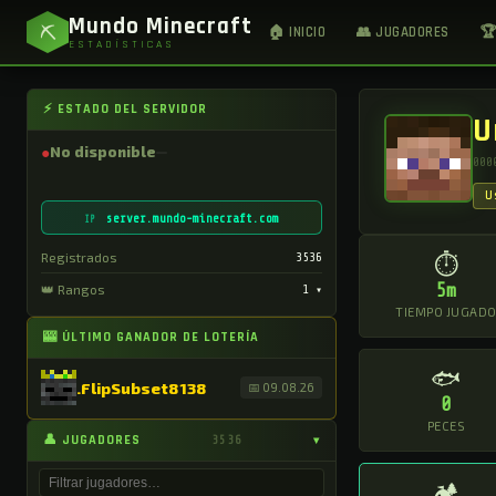
Mundo Minecraft
⛏
🏠 INICIO
👥 JUGADORES
🏆
ESTADÍSTICAS
⚡ ESTADO DEL SERVIDOR
U
●
No disponible
000
U
server.mundo-minecraft.com
IP
Registrados
3536
⏱
5m
👑 Rangos
1
▾
TIEMPO JUGAD
🎰 ÚLTIMO GANADOR DE LOTERÍA
🐟
.FlipSubset8138
📅 09.08.26
0
PECES
👤 JUGADORES
3536
▾
🏕