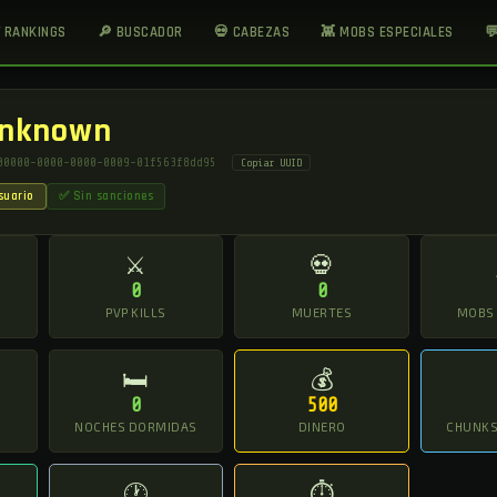
 RANKINGS
🔎 BUSCADOR
💀 CABEZAS
👾 MOBS ESPECIALES

nknown
00000-0000-0000-0009-01f563f8dd95
Copiar UUID
suario
✅ Sin sanciones
⚔
💀
0
0
O
PVP KILLS
MUERTES
MOBS
🛏
💰
0
500
NOCHES DORMIDAS
DINERO
CHUNKS 
🕐
⏱