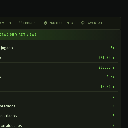
🏠 PROTECCIONES
📋 RAW STATS
 MOBS
🏅 LOGROS
ORACIÓN Y ACTIVIDAD
 jugado
5m
o
321.75 m
230.88 m
o
0 cm
10.84 m
8
pescados
0
es criados
0
 con aldeanos
0