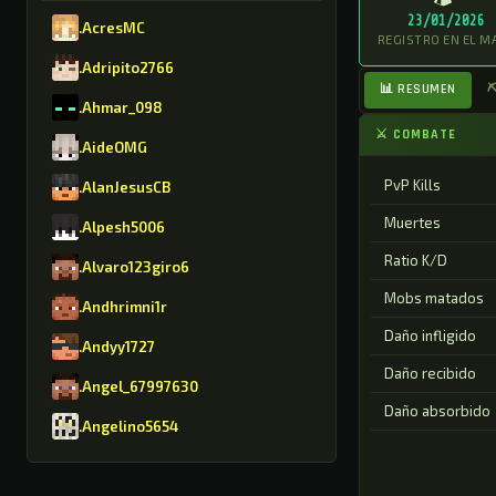
23/01/2026
.AcresMC
REGISTRO EN EL M
.Adripito2766
📊 RESUMEN
⛏
.Ahmar_098
⚔ COMBATE
.AideOMG
PvP Kills
.AlanJesusCB
Muertes
.Alpesh5006
Ratio K/D
.Alvaro123giro6
Mobs matados
.Andhrimni1r
Daño infligido
.Andyy1727
Daño recibido
.Angel_67997630
Daño absorbido
.Angelino5654
.AntonioGMR8630