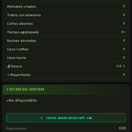
Animales criados
0
Tratos con aldeanos
0
Cofres abiertos
0
Tiempo agazapado
0s
Noches dormidas
0
Usos crafteo
0
Usos horno
0
💰 Dinero
510 $
⭐ PlayerPoints
0
⚡ ESTADO DEL SERVIDOR
●
No disponible
server.mundo-minecraft.com
IP
Registrados
3529