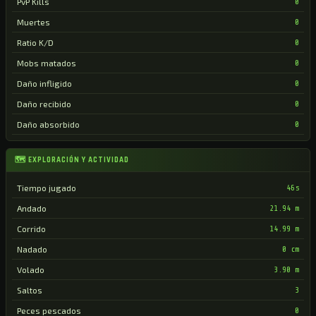
PvP Kills
0
Muertes
0
Ratio K/D
0
Mobs matados
0
Daño infligido
0
Daño recibido
0
Daño absorbido
0
🗺 EXPLORACIÓN Y ACTIVIDAD
Tiempo jugado
46s
Andado
21.94 m
Corrido
14.99 m
Nadado
0 cm
Volado
3.90 m
Saltos
3
Peces pescados
0