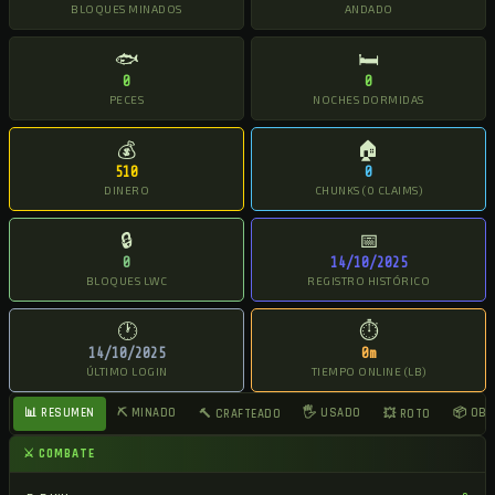
BLOQUES MINADOS
ANDADO
🐟
🛏
0
0
PECES
NOCHES DORMIDAS
💰
🏠
510
0
DINERO
CHUNKS (0 CLAIMS)
🔒
📅
0
14/10/2025
BLOQUES LWC
REGISTRO HISTÓRICO
🕐
⏱
14/10/2025
0m
ÚLTIMO LOGIN
TIEMPO ONLINE (LB)
📊 RESUMEN
⛏ MINADO
🖐 USADO
📦 OB
🔨 CRAFTEADO
💥 ROTO
⚔ COMBATE