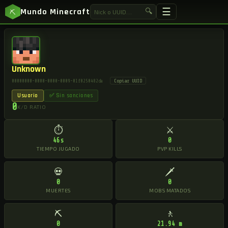
☰
Mundo Minecraft
🔍
⛏
Unknown
Copiar UUID
00000000-0000-0000-0009-01f0250482da
Usuario
✅ Sin sanciones
0
K/D RATIO
⏱
⚔
46s
0
TIEMPO JUGADO
PVP KILLS
💀
🗡
0
0
MUERTES
MOBS MATADOS
⛏
🚶
0
21.94 m