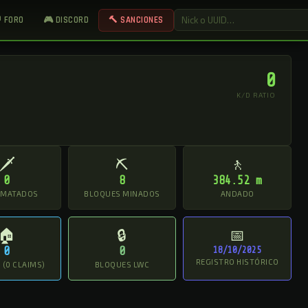
 FORO
🎮 DISCORD
🔨 SANCIONES
0
K/D RATIO
🗡
⛏
🚶
0
8
384.52 m
 MATADOS
BLOQUES MINADOS
ANDADO
🏠
🔒
📅
0
0
18/10/2025
REGISTRO HISTÓRICO
(0 CLAIMS)
BLOQUES LWC