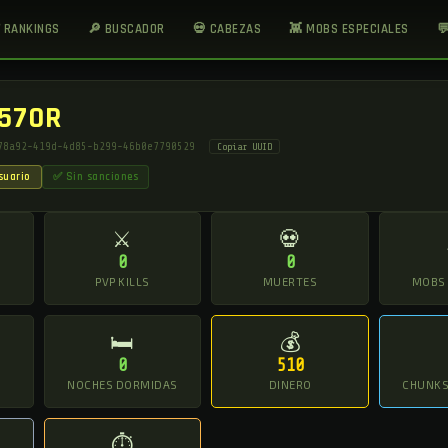
 RANKINGS
🔎 BUSCADOR
💀 CABEZAS
👾 MOBS ESPECIALES

570R
78a92-419d-4d85-b299-46b0e7790529
Copiar UUID
suario
✅ Sin sanciones
⚔
💀
0
0
O
PVP KILLS
MUERTES
MOBS
🛏
💰
0
510
NOCHES DORMIDAS
DINERO
CHUNKS 
⏱