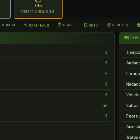
23m
TIEMPO ONLINE (LB)
 MINADO
🖐 USADO
📦 OBJETOS
🔨 CRAFTEADO
💥 ROTO

🗺 EXPL
Tiempo
0
Andad
0
Corrido
0
Nadad
0
Volado
0
Saltos
40
Peces 
0
Animal
Tratos