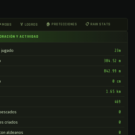
🏠 PROTECCIONES
📋 RAW STATS
 MOBS
🏅 LOGROS
ORACIÓN Y ACTIVIDAD
 jugado
23m
o
384.52 m
842.99 m
o
0 cm
1.65 km
469
pescados
0
es criados
0
 con aldeanos
0