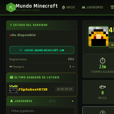
Mundo Minecraft
⛏
🏠 INICIO
👥 JUGADORES
🏆
ESTADÍSTICAS
⚡ ESTADO DEL SERVIDOR
4
●
No disponible
453
U
server.mundo-minecraft.com
IP
Registrados
3512
⏱
23m
👑 Rangos
1
▾
TIEMPO JUGAD
🎰 ÚLTIMO GANADOR DE LOTERÍA
🐟
.FlipSubset8138
📅 06.08.26
0
PECES
👤 JUGADORES
3512
▾
🕐