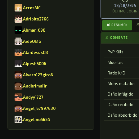
18/10/2025
.AcresMC
ÚLTIMO LOGIN
.Adripito2766
📊 RESUMEN
⛏
.Ahmar_098
⚔ COMBATE
.AideOMG
PvP Kills
.AlanJesusCB
Muertes
.Alpesh5006
Ratio K/D
.Alvaro123giro6
Mobs matados
.Andhrimni1r
Daño infligido
.Andyy1727
Daño recibido
.Angel_67997630
Daño absorbido
.Angelino5654
.AntonioGMR8630