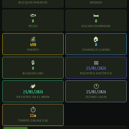
BLOQUES MINADOS
ANDADO
🐟
🛏
0
0
PECES
NOCHES DORMIDAS
💰
🏠
498
0
DINERO
CHUNKS (0 CLAIMS)
🔒
📅
0
25/01/2026
BLOQUES LWC
REGISTRO HISTÓRICO
🏕
🕐
25/01/2026
25/01/2026
REGISTRO EN EL MAPA
ÚLTIMO LOGIN
⏱
11m
TIEMPO ONLINE (LB)