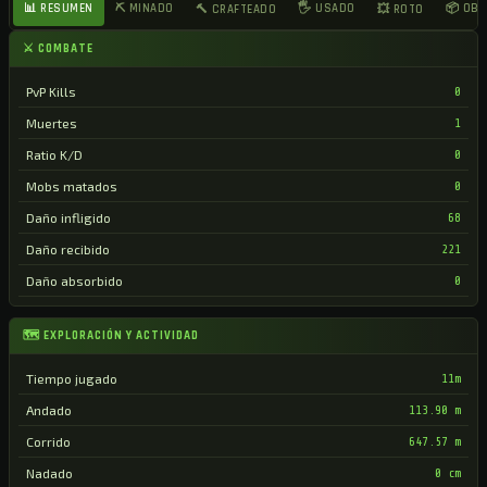
📊 RESUMEN
⛏ MINADO
🖐 USADO
📦 OB
🔨 CRAFTEADO
💥 ROTO
⚔ COMBATE
PvP Kills
0
Muertes
1
Ratio K/D
0
Mobs matados
0
Daño infligido
68
Daño recibido
221
Daño absorbido
0
🗺 EXPLORACIÓN Y ACTIVIDAD
Tiempo jugado
11m
Andado
113.90 m
Corrido
647.57 m
Nadado
0 cm