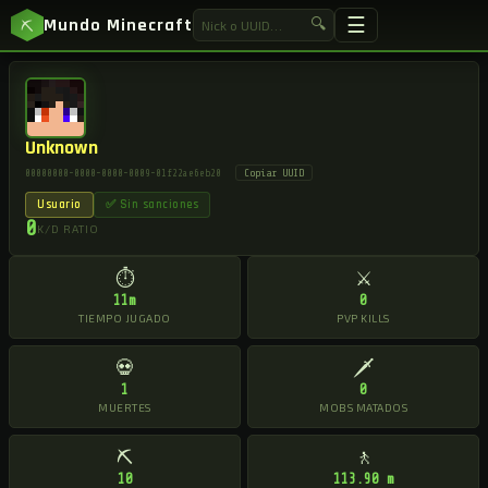
☰
Mundo Minecraft
🔍
⛏
Unknown
Copiar UUID
00000000-0000-0000-0009-01f22ae6eb20
Usuario
✅ Sin sanciones
0
K/D RATIO
⏱
⚔
11m
0
TIEMPO JUGADO
PVP KILLS
💀
🗡
1
0
MUERTES
MOBS MATADOS
⛏
🚶
10
113.90 m