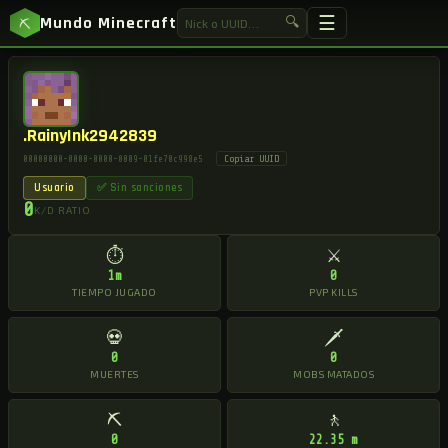
☰
Mundo Minecraft
🔍
⛏
.RainyInk2942839
Copiar UUID
00000000-0000-0000-0009-01fe70c998e5
Usuario
✅ Sin sanciones
0
K/D RATIO
⏱
⚔
1m
0
TIEMPO JUGADO
PVP KILLS
💀
🗡
0
0
MUERTES
MOBS MATADOS
⛏
🚶
0
22.35 m