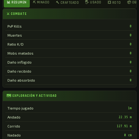
📊 RESUMEN
⛏ MINADO
🖐 USADO
📦 OB
🔨 CRAFTEADO
💥 ROTO
⚔ COMBATE
PvP Kills
0
Muertes
0
Ratio K/D
0
Mobs matados
0
Daño infligido
0
Daño recibido
0
Daño absorbido
0
🗺 EXPLORACIÓN Y ACTIVIDAD
Tiempo jugado
1m
Andado
22.35 m
Corrido
127.91 m
Nadado
0 cm