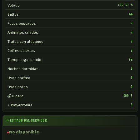
Volado
125.57 m
Saltos
44
Peces pescados
0
Animales criados
0
Tratos con aldeanos
0
Cofres abiertos
0
Tiempo agazapado
0s
Noches dormidas
0
Usos crafteo
0
Usos horno
0
💰 Dinero
500 $
⭐ PlayerPoints
0
⚡ ESTADO DEL SERVIDOR
●
No disponible