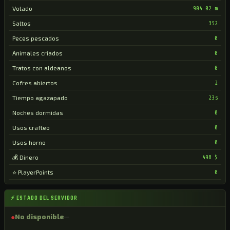
Volado
904.02 m
Saltos
352
Peces pescados
0
Animales criados
0
Tratos con aldeanos
0
Cofres abiertos
2
Tiempo agazapado
23s
Noches dormidas
0
Usos crafteo
0
Usos horno
0
💰 Dinero
498 $
⭐ PlayerPoints
0
⚡ ESTADO DEL SERVIDOR
●
No disponible