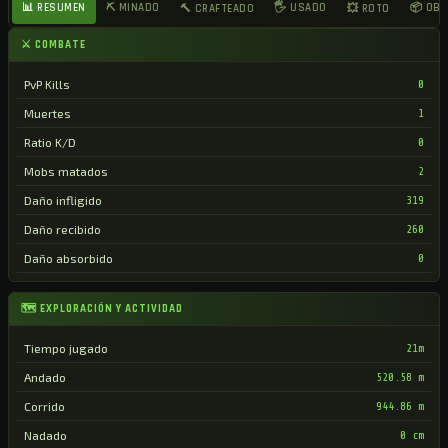
📊 RESUMEN
⛏ MINADO
🖐 USADO
📦 OB
🔨 CRAFTEADO
💥 ROTO
⚔ COMBATE
PvP Kills
0
Muertes
1
Ratio K/D
0
Mobs matados
2
Daño infligido
319
Daño recibido
260
Daño absorbido
0
🗺 EXPLORACIÓN Y ACTIVIDAD
Tiempo jugado
21m
Andado
520.58 m
Corrido
944.86 m
Nadado
0 cm