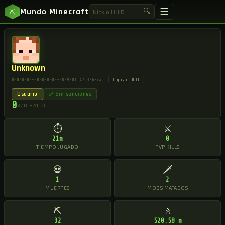
☰
Mundo Minecraft
🔍
⛏
Unknown
Copiar UUID
00000000-0000-0000-0009-01f47e3563da
Usuario
✅ Sin sanciones
0
K/D RATIO
⏱
⚔
21m
0
TIEMPO JUGADO
PVP KILLS
💀
🗡
1
2
MUERTES
MOBS MATADOS
⛏
🚶
32
520.58 m