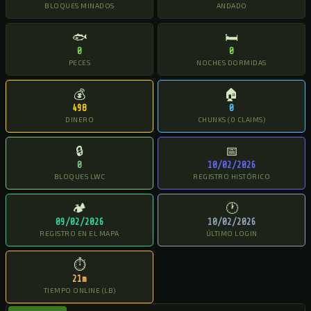
BLOQUES MINADOS
ANDADO
🐟
🛏
0
0
PECES
NOCHES DORMIDAS
💰
🏠
498
0
DINERO
CHUNKS (0 CLAIMS)
🔒
📅
0
10/02/2026
BLOQUES LWC
REGISTRO HISTÓRICO
🏕
🕐
09/02/2026
10/02/2026
REGISTRO EN EL MAPA
ÚLTIMO LOGIN
⏱
21m
TIEMPO ONLINE (LB)