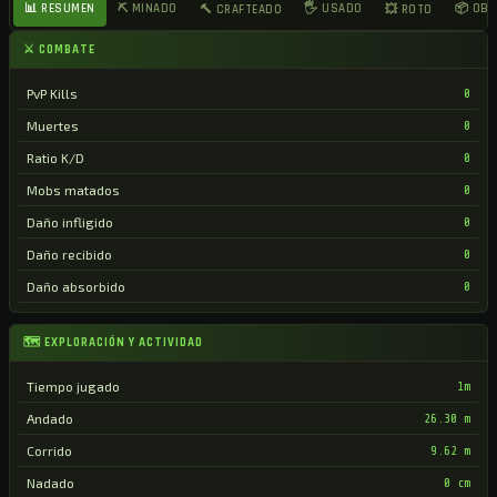
📊 RESUMEN
⛏ MINADO
🖐 USADO
📦 OB
🔨 CRAFTEADO
💥 ROTO
⚔ COMBATE
PvP Kills
0
Muertes
0
Ratio K/D
0
Mobs matados
0
Daño infligido
0
Daño recibido
0
Daño absorbido
0
🗺 EXPLORACIÓN Y ACTIVIDAD
Tiempo jugado
1m
Andado
26.30 m
Corrido
9.62 m
Nadado
0 cm