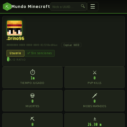
☰
Mundo Minecraft
🔍
⛏
.Drino96
Copiar UUID
00000000-0000-0000-0009-01f198ed66ae
Usuario
✅ Sin sanciones
0
K/D RATIO
⏱
⚔
1m
0
TIEMPO JUGADO
PVP KILLS
💀
🗡
0
0
MUERTES
MOBS MATADOS
⛏
🚶
0
26.30 m