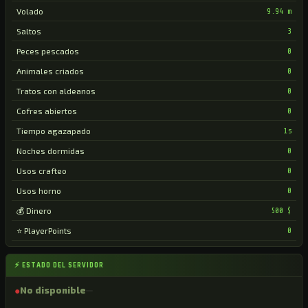
Volado
9.94 m
Saltos
3
Peces pescados
0
Animales criados
0
Tratos con aldeanos
0
Cofres abiertos
0
Tiempo agazapado
1s
Noches dormidas
0
Usos crafteo
0
Usos horno
0
💰 Dinero
500 $
⭐ PlayerPoints
0
⚡ ESTADO DEL SERVIDOR
●
No disponible