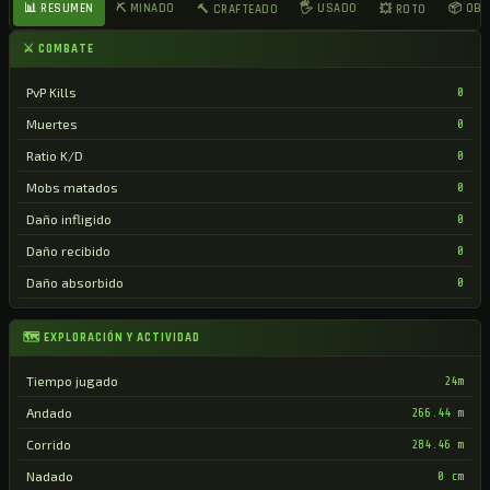
📊 RESUMEN
⛏ MINADO
🖐 USADO
📦 OB
🔨 CRAFTEADO
💥 ROTO
⚔ COMBATE
PvP Kills
0
Muertes
0
Ratio K/D
0
Mobs matados
0
Daño infligido
0
Daño recibido
0
Daño absorbido
0
🗺 EXPLORACIÓN Y ACTIVIDAD
Tiempo jugado
24m
Andado
266.44 m
Corrido
284.46 m
Nadado
0 cm