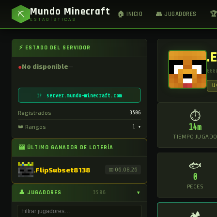
Mundo Minecraft
⛏
🏠 INICIO
👥 JUGADORES
🏆
ESTADÍSTICAS
⚡ ESTADO DEL SERVIDOR
.
●
No disponible
000
U
server.mundo-minecraft.com
IP
Registrados
3506
⏱
14m
👑 Rangos
1
▾
TIEMPO JUGAD
🎰 ÚLTIMO GANADOR DE LOTERÍA
🐟
.FlipSubset8138
📅 06.08.26
0
PECES
👤 JUGADORES
3506
▾
🏕