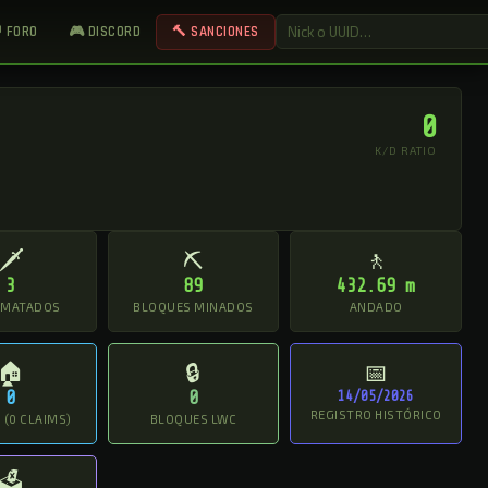
 FORO
🎮 DISCORD
🔨 SANCIONES
0
K/D RATIO
🗡
⛏
🚶
3
89
432.69 m
 MATADOS
BLOQUES MINADOS
ANDADO
🏠
🔒
📅
0
0
14/05/2026
REGISTRO HISTÓRICO
(0 CLAIMS)
BLOQUES LWC
🗳