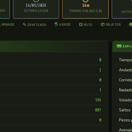
14/05/2026
14m
APA
ÚLTIMO LOGIN
TIEMPO ONLINE (LB)
VOTOS
 MINADO
🖐 USADO
📦 OBJETOS
🔨 CRAFTEADO
💥 ROTO

🗺 EXPL
Tiempo
0
Andad
1
Corrido
0
Nadad
3
Volado
596
Saltos
887
Peces 
0
Animal