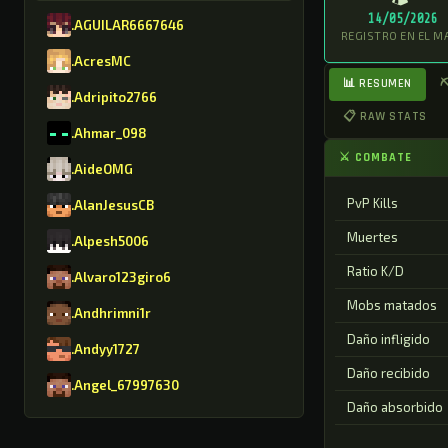
14/05/2026
.AGUILAR6667646
REGISTRO EN EL M
.AcresMC
📊 RESUMEN
⛏
.Adripito2766
📋 RAW STATS
.Ahmar_098
⚔ COMBATE
.AideOMG
PvP Kills
.AlanJesusCB
Muertes
.Alpesh5006
Ratio K/D
.Alvaro123giro6
Mobs matados
.Andhrimni1r
Daño infligido
.Andyy1727
Daño recibido
.Angel_67997630
Daño absorbido
.Angelino5654