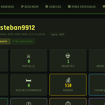
 RANKINGS
🔎 BUSCADOR
💀 CABEZAS
👾 MOBS ESPECIALES

Esteban9912
00000-0000-0000-0009-01f73ead0104
Copiar UUID
suario
✅ Sin sanciones
⚔
💀
0
1
O
PVP KILLS
MUERTES
MOBS
🛏
💰
0
510
NOCHES DORMIDAS
DINERO
CHUNKS 
🕐
⏱