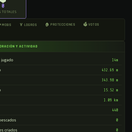
0
 TOTALES
🏠 PROTECCIONES
🗳 VOTOS
 MOBS
🏅 LOGROS
ORACIÓN Y ACTIVIDAD
 jugado
14m
o
432.69 m
343.98 m
o
15.52 m
1.09 km
440
pescados
0
es criados
0