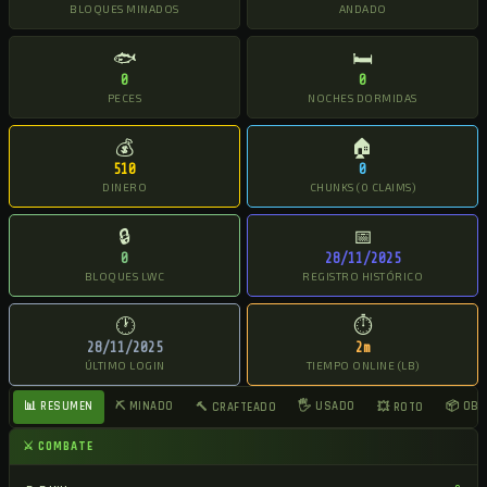
BLOQUES MINADOS
ANDADO
🐟
🛏
0
0
PECES
NOCHES DORMIDAS
💰
🏠
510
0
DINERO
CHUNKS (0 CLAIMS)
🔒
📅
0
28/11/2025
BLOQUES LWC
REGISTRO HISTÓRICO
🕐
⏱
28/11/2025
2m
ÚLTIMO LOGIN
TIEMPO ONLINE (LB)
📊 RESUMEN
⛏ MINADO
🖐 USADO
📦 OB
🔨 CRAFTEADO
💥 ROTO
⚔ COMBATE