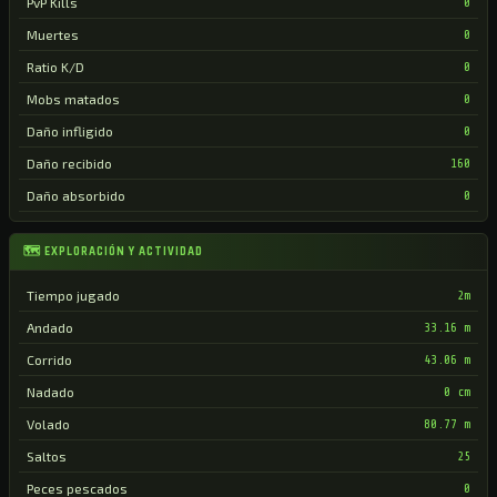
PvP Kills
0
Muertes
0
Ratio K/D
0
Mobs matados
0
Daño infligido
0
Daño recibido
160
Daño absorbido
0
🗺 EXPLORACIÓN Y ACTIVIDAD
Tiempo jugado
2m
Andado
33.16 m
Corrido
43.06 m
Nadado
0 cm
Volado
80.77 m
Saltos
25
Peces pescados
0