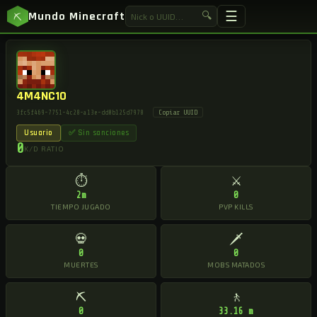
☰
Mundo Minecraft
🔍
⛏
4M4NC10
Copiar UUID
3fc5f469-7751-4c28-a13e-dd0b125d7978
Usuario
✅ Sin sanciones
0
K/D RATIO
⏱
⚔
2m
0
TIEMPO JUGADO
PVP KILLS
💀
🗡
0
0
MUERTES
MOBS MATADOS
⛏
🚶
0
33.16 m