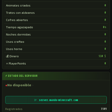
Animales criados
0
Tratos con aldeanos
0
Cofres abiertos
0
Tiempo agazapado
0s
Noches dormidas
0
Usos crafteo
0
Usos horno
0
💰 Dinero
510 $
⭐ PlayerPoints
0
⚡ ESTADO DEL SERVIDOR
●
No disponible
server.mundo-minecraft.com
IP
Registrados
3509