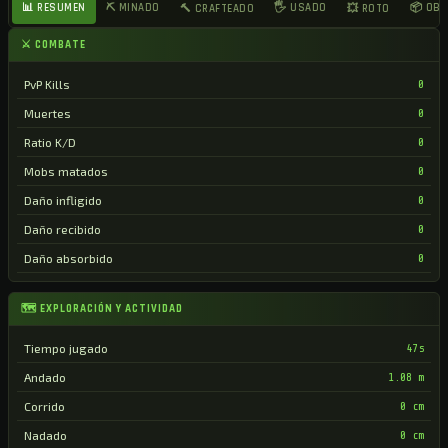
📊 RESUMEN
⛏ MINADO
🖐 USADO
📦 OB
🔨 CRAFTEADO
💥 ROTO
⚔ COMBATE
PvP Kills
0
Muertes
0
Ratio K/D
0
Mobs matados
0
Daño infligido
0
Daño recibido
0
Daño absorbido
0
🗺 EXPLORACIÓN Y ACTIVIDAD
Tiempo jugado
47s
Andado
1.08 m
Corrido
0 cm
Nadado
0 cm