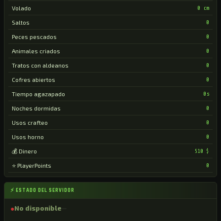
Volado
0 cm
Saltos
0
Peces pescados
0
Animales criados
0
Tratos con aldeanos
0
Cofres abiertos
0
Tiempo agazapado
0s
Noches dormidas
0
Usos crafteo
0
Usos horno
0
💰 Dinero
510 $
⭐ PlayerPoints
0
⚡ ESTADO DEL SERVIDOR
●
No disponible