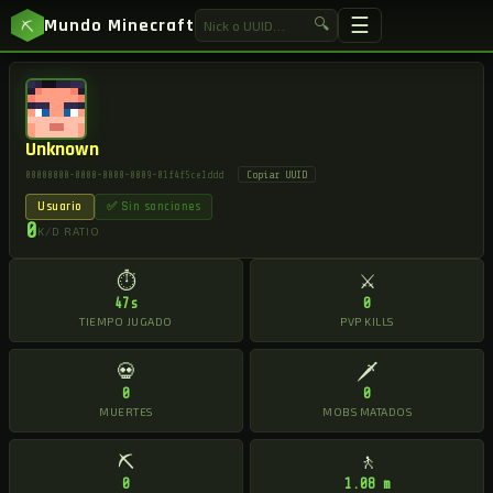
☰
Mundo Minecraft
🔍
⛏
Unknown
Copiar UUID
00000000-0000-0000-0009-01f4f5ce1ddd
Usuario
✅ Sin sanciones
0
K/D RATIO
⏱
⚔
47s
0
TIEMPO JUGADO
PVP KILLS
💀
🗡
0
0
MUERTES
MOBS MATADOS
⛏
🚶
0
1.08 m