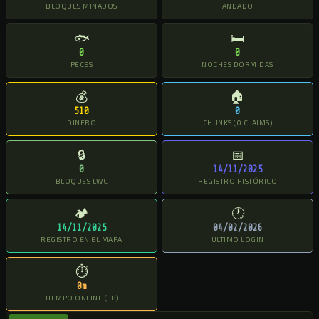
BLOQUES MINADOS
ANDADO
🐟
🛏
0
0
PECES
NOCHES DORMIDAS
💰
🏠
510
0
DINERO
CHUNKS (0 CLAIMS)
🔒
📅
0
14/11/2025
BLOQUES LWC
REGISTRO HISTÓRICO
🏕
🕐
14/11/2025
04/02/2026
REGISTRO EN EL MAPA
ÚLTIMO LOGIN
⏱
0m
TIEMPO ONLINE (LB)