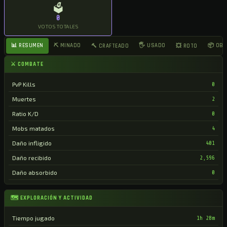
🗳
0
VOTOS TOTALES
📊 RESUMEN
⛏ MINADO
🖐 USADO
📦 OB
🔨 CRAFTEADO
💥 ROTO
⚔ COMBATE
PvP Kills
0
Muertes
2
Ratio K/D
0
Mobs matados
4
Daño infligido
401
Daño recibido
2,596
Daño absorbido
0
🗺 EXPLORACIÓN Y ACTIVIDAD
Tiempo jugado
1h 28m