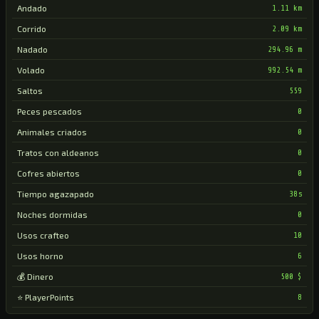
Andado
1.11 km
Corrido
2.09 km
Nadado
294.96 m
Volado
992.54 m
Saltos
559
Peces pescados
0
Animales criados
0
Tratos con aldeanos
0
Cofres abiertos
0
Tiempo agazapado
38s
Noches dormidas
0
Usos crafteo
10
Usos horno
6
💰 Dinero
500 $
⭐ PlayerPoints
8