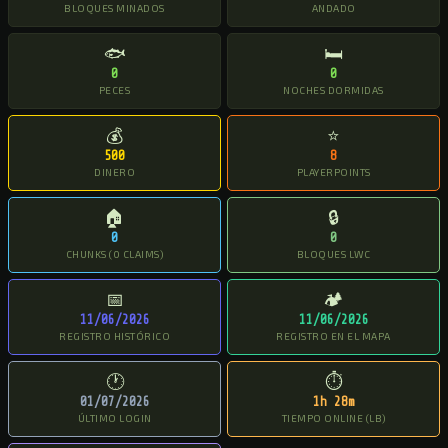
BLOQUES MINADOS
ANDADO
🐟
🛏
0
0
PECES
NOCHES DORMIDAS
💰
⭐
500
8
DINERO
PLAYERPOINTS
🏠
🔒
0
0
CHUNKS (0 CLAIMS)
BLOQUES LWC
📅
🏕
11/06/2026
11/06/2026
REGISTRO HISTÓRICO
REGISTRO EN EL MAPA
🕐
⏱
01/07/2026
1h 28m
ÚLTIMO LOGIN
TIEMPO ONLINE (LB)