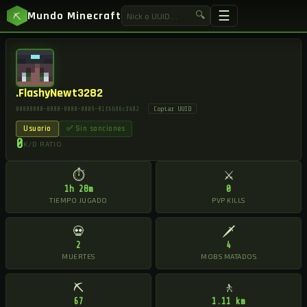
☰
Mundo Minecraft
🔍
⛏
.FlashyNewt3282
Copiar UUID
00000000-0000-0000-0009-01f6b96cf482
Usuario
✅ Sin sanciones
0
K/D RATIO
⏱
⚔
1h 28m
0
TIEMPO JUGADO
PVP KILLS
💀
🗡
2
4
MUERTES
MOBS MATADOS
⛏
🚶
67
1.11 km